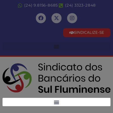
(24) 9.8156-8685
(24) 3323-2848
SINDICALIZE-SE