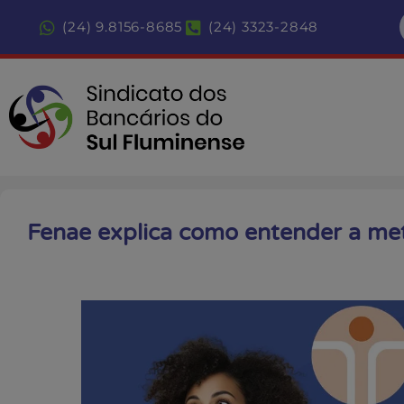
(24) 9.8156-8685
(24) 3323-2848
Fenae explica como entender a met