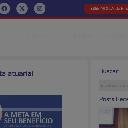
SINDICALIZE-
INÍCIO
O SINDICATO
MEU BANCO
SERVIÇOS
Buscar:
a atuarial
Posts Rece