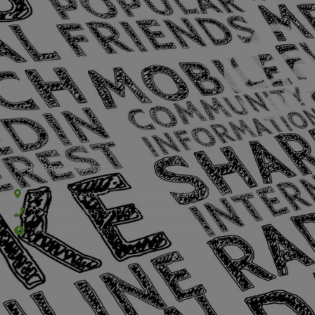
Sede Barra Mansa
Rua Rio Branco, nº107 (2º andar), Centro - Cep: 27.330-030
(24) 3323-2848 ou (24) 3323-2500
De segunda à sexta-feira , das 9h às 17h.