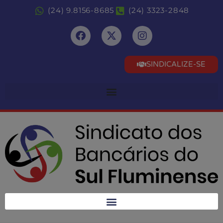
(24) 9.8156-8685
(24) 3323-2848
SINDICALIZE-SE