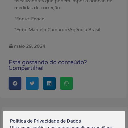
fiscalizadores que podem impor a adoção de
medidas de correção.
*Fonte: Fenae
*Foto: Marcelo Camargo/Agência Brasil
maio 29, 2024
Está gostando do conteúdo?
Compartilhe!
Buscar:
Política de Privacidade de Dados
Utilizamos cookies para oferecer melhor experiência,