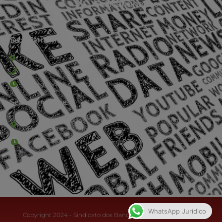
Sede Barra Mansa
Rua Rio Branco, nº107 (2º andar), Centro - Cep: 27.330-030
(24) 3323-2848 ou (24) 3323-2500
De segunda à sexta-feira , das 9h às 17h.
Sede Campestre:
Estrada Governador Chagas Freitas – 3.780 – Colônia Santo
Antônio – Barra Mansa
De terça-feira a domingo, das 9h às 17h
WhatsApp Jurídico
Copyright 2024 - Sindicato dos Bancários do Sul Fluminense