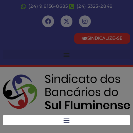
(24) 9.8156-8685
(24) 3323-2848
SINDICALIZE-SE