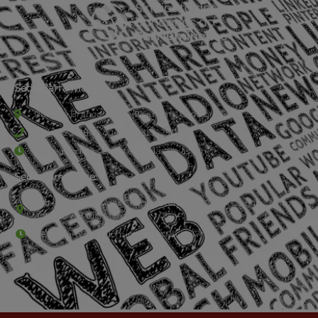
Sede Barra Mansa
Rua Rio Branco, nº107 (2º andar), Centro - Cep: 27.330-030
(24) 3323-2848 ou (24) 3323-2500
De segunda à sexta-feira , das 9h às 17h.
Sede Campestre:
Estrada Governador Chagas Freitas – 3.780 – Colônia Santo
Antônio – Barra Mansa
De terça-feira a domingo, das 9h às 17h