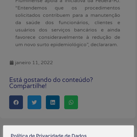
Fluminense apóia a iniciativa da Federa-RJ.
“Entendemos que os procedimentos
solicitados contribuem para a manutenção
da saúde dos funcionários, clientes e
usuários dos serviços bancários e ainda
favorece consideravelmente à redução de
um novo surto epidemiológico”, declararam.
janeiro 11, 2022
Está gostando do conteúdo?
Compartilhe!
Política de Privacidade de Dados