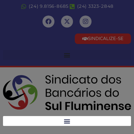
(24) 9.8156-8685
(24) 3323-2848
SINDICALIZE-SE