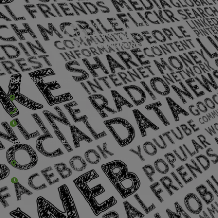
Sede Barra Mansa
Rua Rio Branco, nº107 (2º andar), Centro - Cep: 27.330-030
(24) 3323-2848 ou (24) 3323-2500
De segunda à sexta-feira , das 9h às 17h.
Sede Campestre:
Estrada Governador Chagas Freitas – 3.780 – Colônia Santo
Antônio – Barra Mansa
De terça-feira a domingo, das 9h às 17h