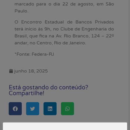
marcado para o dia 22 de agosto, em São
Paulo.
O Encontro Estadual de Bancos Privados
terá início às 9h, no Clube de Engenharia do
Brasil, que fica na Av. Rio Branco, 124 – 22º
andar, no Centro, Rio de Janeiro.
*Fonte: Federa-RJ
junho 18, 2025
Está gostando do conteúdo?
Compartilhe!