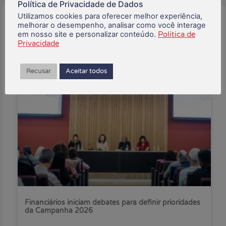
Política de Privacidade de Dados
Utilizamos cookies para oferecer melhor experiência,
Buscar:
melhorar o desempenho, analisar como você interage
em nosso site e personalizar conteúdo.
Política de
Privacidade
Recusar
Aceitar todos
Posts Recentes:
Financiários iniciam debates para definir prioridades
da Campanha 2026