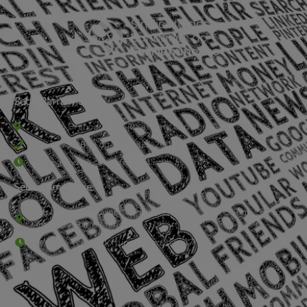
Sede Barra Mansa
Rua Rio Branco, nº107 (2º andar), Centro - Cep: 27.330-030
(24) 3323-2848 ou (24) 3323-2500
De segunda à sexta-feira , das 9h às 17h.
Sede Campestre:
Estrada Governador Chagas Freitas – 3.780 – Colônia Santo
Antônio – Barra Mansa
De terça-feira a domingo, das 9h às 17h