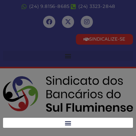
(24) 9.8156-8685
(24) 3323-2848
SINDICALIZE-SE