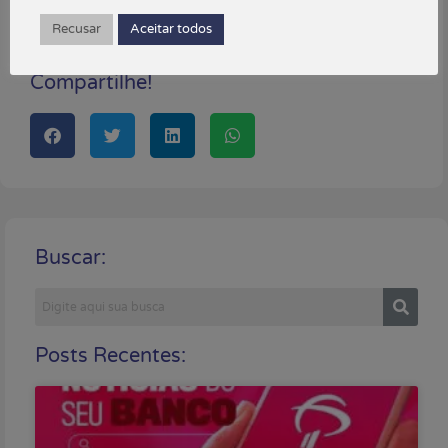
novembro 12, 2024
Recusar
Aceitar todos
Está gostando do conteúdo?
Compartilhe!
Buscar:
Posts Recentes: