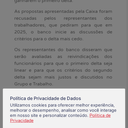
ganharem o primeiro delta.
As propostas apresentadas pela Caixa foram
recusadas pelos representantes dos
trabalhadores, que pediram para que em
2025, o banco inicie as discussões de
critérios para o delta mais cedo.
Os representantes do banco disseram que
serão avaliadas as reivindicações dos
funcionários para que o primeiro delta seja
linear e para que os critérios do segundo
delta sejam mais justos e discutidos no
Grupo e Trabalho.
A próxima reunião ainda não tem data
Política de Privacidade de Dados
definida.
Utilizamos cookies para oferecer melhor experiência,
melhorar o desempenho, analisar como você interage
*Fonte: Contraf-CUT
em nosso site e personalizar conteúdo.
Política de
Privacidade