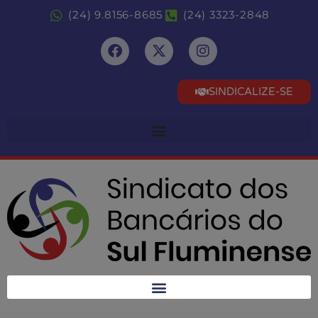
(24) 9.8156-8685
(24) 3323-2848
SINDICALIZE-SE