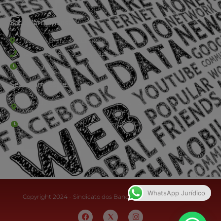
Sede Barra Mansa
Rua Rio Branco, nº107 (2º andar), Centro - Cep: 27.330-030
(24) 3323-2848 ou (24) 3323-2500
De segunda à sexta-feira , das 9h às 17h.
Sede Campestre:
Estrada Governador Chagas Freitas – 3.780 – Colônia Santo
Antônio – Barra Mansa
De terça-feira a domingo, das 9h às 17h
WhatsApp Jurídico
Copyright 2024 - Sindicato dos Bancários do Sul Fluminense