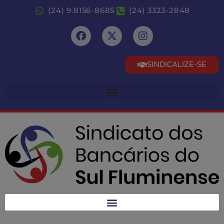
(24) 9.8156-8685
(24) 3323-2848
SINDICALIZE-SE