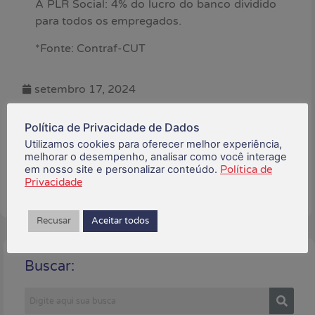
A PLR Social: 4% do lucro do banco dividido
para todos os empregados.
*Fonte: Contraf-CUT
setembro 17, 2024
Política de Privacidade de Dados
Está gostando do conteúdo?
Compartilhe!
Utilizamos cookies para oferecer melhor experiência,
melhorar o desempenho, analisar como você interage
em nosso site e personalizar conteúdo.
Política de
Privacidade
Recusar
Aceitar todos
Buscar: