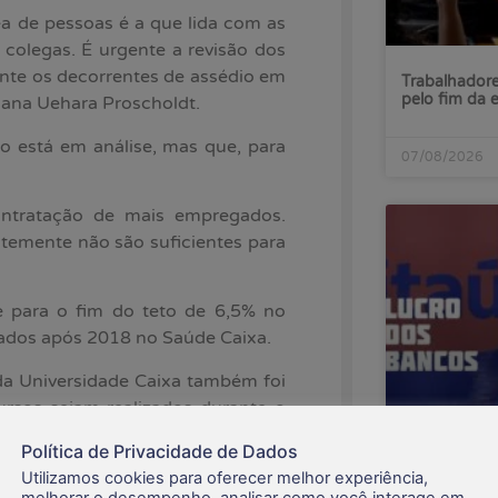
 de pessoas é a que lida com as
 colegas. É urgente a revisão dos
nte os decorrentes de assédio em
Trabalhadore
pelo fim da 
iana Uehara Proscholdt.
o está em análise, mas que, para
07/08/2026
ntratação de mais empregados.
ntemente não são suficientes para
e para o fim do teto de 6,5% no
tados após 2018 no Saúde Caixa.
a Universidade Caixa também foi
ursos sejam realizados durante o
 previsto no Acordo Coletivo de
Política de Privacidade de Dados
Lucro do Ita
Utilizamos cookies para oferecer melhor experiência,
enquanto ba
melhorar o desempenho, analisar como você interage em