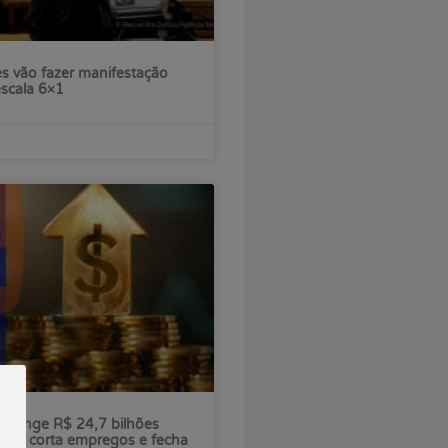
s vão fazer manifestação
escala 6×1
ú atinge R$ 24,7 bilhões
nco corta empregos e fecha