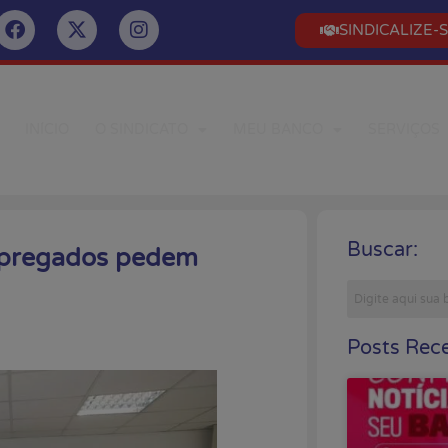
SINDICALIZE-
INÍCIO
O SINDICATO
MEU BANCO
SERVIÇOS
Buscar:
empregados pedem
Posts Rece