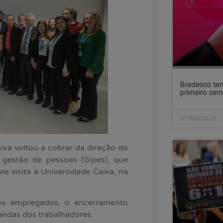
Bradesco tem
primeiro sem
07/08/2026
xa voltou a cobrar da direção do
e gestão de pessoas (Gipes), que
e visita à Universidade Caixa, na
dos empregados, o encerramento
andas dos trabalhadores.