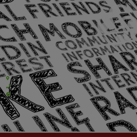
Sede Barra Mansa
Rua Rio Branco, nº107 (2º andar), Centro - Cep: 27.330-030
(24) 3323-2848 ou (24) 3323-2500
De segunda à sexta-feira , das 9h às 17h.