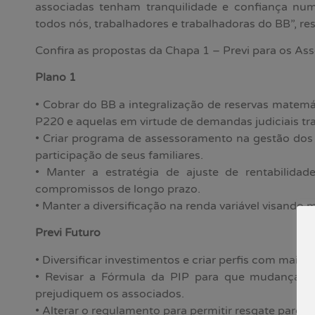
associadas tenham tranquilidade e confiança numa
todos nós, trabalhadores e trabalhadoras do BB”, r
Confira as propostas da Chapa 1 – Previ para os As
Plano 1
• Cobrar do BB a integralização de reservas matemá
P220 e aquelas em virtude de demandas judiciais tra
• Criar programa de assessoramento na gestão dos
participação de seus familiares.
• Manter a estratégia de ajuste de rentabilida
compromissos de longo prazo.
• Manter a diversificação na renda variável visando mi
Previ Futuro
• Diversificar investimentos e criar perfis com mais 
• Revisar a Fórmula da PIP para que mudanças 
prejudiquem os associados.
• Alterar o regulamento para permitir resgate parcial