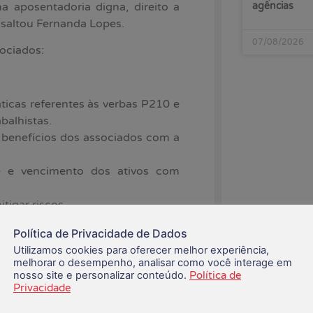
 aposentadoria digna, direito a
agências
essaltou Fernanda Lopes.
07/08/2026
sociados:
ticas referentes às verbas P210 e
balhistas.
 benefícios dos associados com a
de e vencimento dos ativos com
tigar riscos.
Política de Privacidade de Dados
Utilizamos cookies para oferecer melhor experiência,
opções.
melhorar o desempenho, analisar como você interage em
no Plano de Carreira do BB não
nosso site e personalizar conteúdo.
Política de
Privacidade
 de contribuições facultativas.