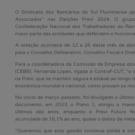
O Sindicato dos Bancários do Sul Fluminense ap
Associados” nas Eleições Previ 2024. O gru
Confederação Nacional dos Trabalhadores do Ram
maior parte das entidades que defendem o funcional
A votação acontece de 12 a 26 deste mês de abril
para o Conselho Deliberativo, Conselho Fiscal e Dire
Para a coordenadora da Comissão de Empresa dos 
(CEBB), Fernanda Lopes, ligada à Contraf-CUT, “a 
na Previ, que se mantém segura e estável ao longo d
econômica mundial e nacional, como provam os resu
No início de março passado, foi divulgado o últim
documento, em 2023, o Plano 1, atingiu o maior 
últimos dez anos, enquanto o Previ Futuro f
acumulada de 16,1% ao ano, quase o dobro da meta 
“Queremos que esta gestão continue sólida e conf