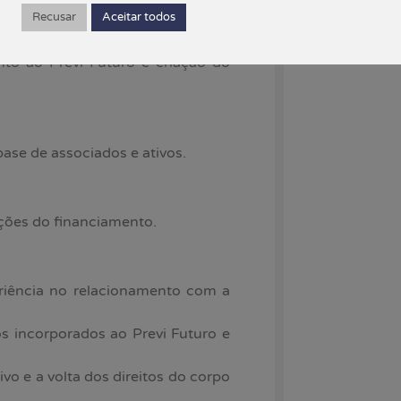
Recusar
Aceitar todos
to ao Previ Futuro e criação do
ase de associados e ativos.
ações do financiamento.
riência no relacionamento com a
os incorporados ao Previ Futuro e
vo e a volta dos direitos do corpo