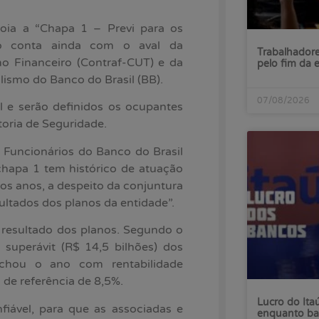
oia a “Chapa 1 – Previ para os
po conta ainda com o aval da
Trabalhadore
o Financeiro (Contraf-CUT) e da
pelo fim da 
ismo do Banco do Brasil (BB).
07/08/2026
 e serão definidos os ocupantes
toria de Seguridade.
Funcionários do Banco do Brasil
chapa 1 tem histórico de atuação
os anos, a despeito da conjuntura
ltados dos planos da entidade”.
o resultado dos planos. Segundo o
superávit (R$ 14,5 bilhões) dos
echou o ano com rentabilidade
de referência de 8,5%.
Lucro do Ita
iável, para que as associadas e
enquanto ba