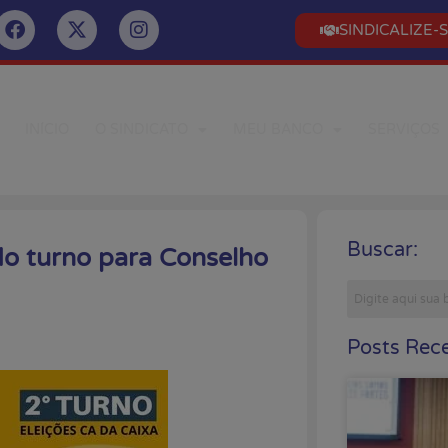
SINDICALIZE-
INÍCIO
O SINDICATO
MEU BANCO
SERVIÇOS
Buscar:
o turno para Conselho
Posts Rece