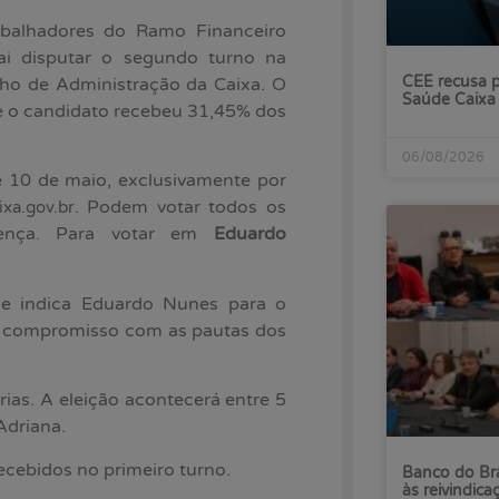
balhadores do Ramo Financeiro
ai disputar o segundo turno na
CEE recusa p
ho de Administração da Caixa. O
Saúde Caixa
 e o candidato recebeu 31,45% dos
06/08/2026
e 10 de maio, exclusivamente por
. Podem votar todos os
ixa.gov.br
cença. Para votar em
Eduardo
a e indica Eduardo Nunes para o
eu compromisso com as pautas dos
ias. A eleição acontecerá entre 5
Adriana.
ecebidos no primeiro turno.
Banco do Bra
às reivindica