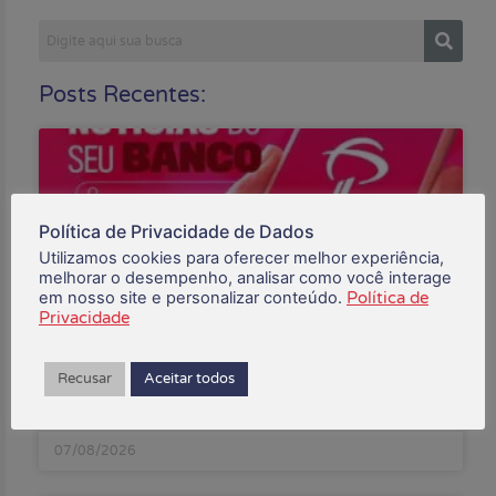
Posts Recentes:
Política de Privacidade de Dados
Utilizamos cookies para oferecer melhor experiência,
melhorar o desempenho, analisar como você interage
em nosso site e personalizar conteúdo.
Política de
Privacidade
Bradesco tem lucro de R$ 13,9 bilhões no primeiro
Recusar
Aceitar todos
semestre
07/08/2026