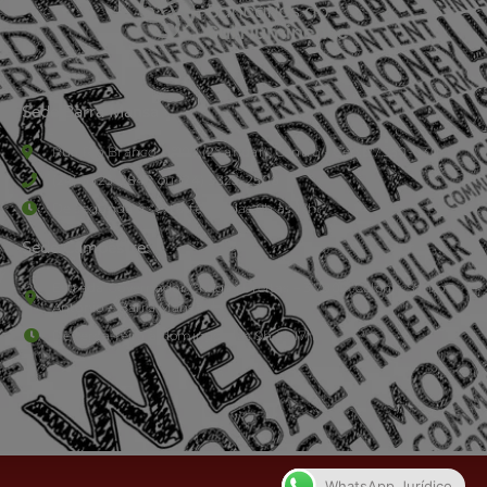
Sede Barra Mansa
Rua Rio Branco, nº107 (2º andar), Centro - Cep: 27.330-030
(24) 3323-2848 ou (24) 3323-2500
De segunda à sexta-feira , das 9h às 17h.
Sede Campestre:
Estrada Governador Chagas Freitas – 3.780 – Colônia Santo
Antônio – Barra Mansa
De terça-feira a domingo, das 9h às 17h
WhatsApp Jurídico