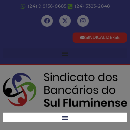
(24) 9.8156-8685
(24) 3323-2848
SINDICALIZE-SE