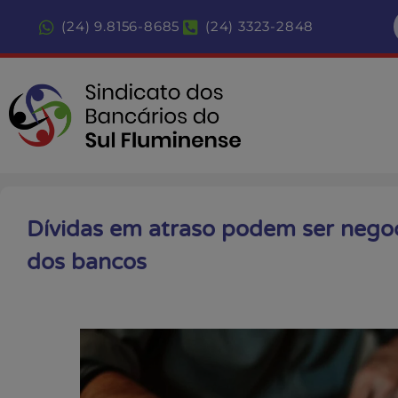
(24) 9.8156-8685
(24) 3323-2848
Dívidas em atraso podem ser nego
dos bancos