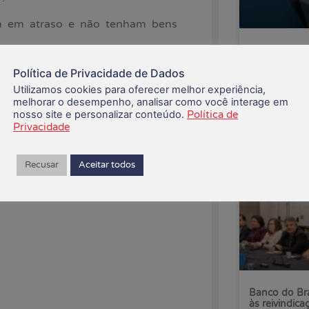
am em atraso e não tenham bens
CEE recusa p
Saúde Caixa
 das instituições participantes e
Política de Privacidade de Dados
 das dívidas, estão disponíveis na
Utilizamos cookies para oferecer melhor experiência,
06/08/2026
melhorar o desempenho, analisar como você interage em
nosso site e personalizar conteúdo.
Política de
Privacidade
Recusar
Aceitar todos
Banco do Bra
às reivindica