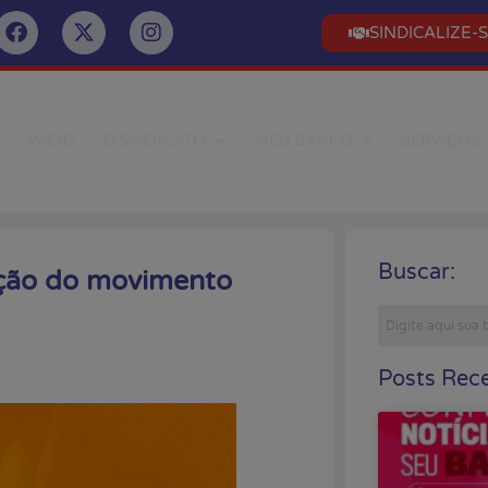
SINDICALIZE-
INÍCIO
O SINDICATO
MEU BANCO
SERVIÇOS
Buscar:
cação do movimento
Posts Rece