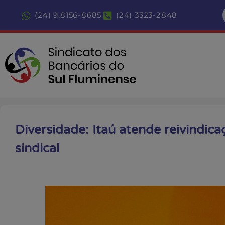
(24) 9.8156-8685
(24) 3323-2848
Diversidade: Itaú atende reivindi
sindical