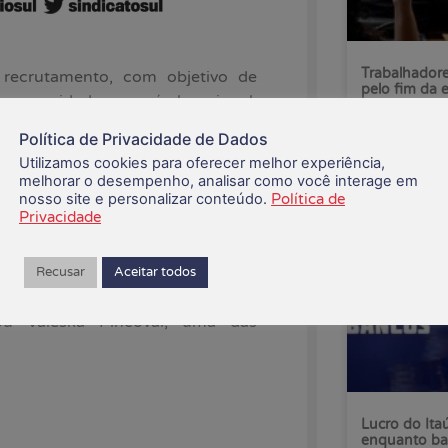
Trabalhadore
ecrutamento, com objetivo de
pelo fim da 
uas unidades em nível nacional,
Política de Privacidade de Dados
07/08/2026
ndo feita há algum tempo, pela
Utilizamos cookies para oferecer melhor experiência,
melhorar o desempenho, analisar como você interage em
amo Financeiro (Contraf-CUT),
nosso site e personalizar conteúdo.
Política de
gados (COE). O Personnalité será
Privacidade
Recusar
Aceitar todos
etir a diversidade da população
sência de funcionários negros em
ou Valeska Pincovai, uma das
Lucro do Ita
enquanto ba