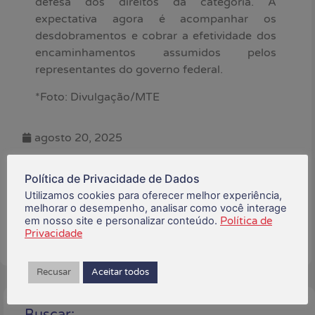
defesa dos direitos da categoria. A
expectativa agora é acompanhar os
desdobramentos e cobrar a efetividade dos
encaminhamentos assumidos pelos
representantes do governo federal.
*Foto: Divulgação/MTE
agosto 20, 2025
Está gostando do conteúdo?
Política de Privacidade de Dados
Compartilhe!
Utilizamos cookies para oferecer melhor experiência,
melhorar o desempenho, analisar como você interage
em nosso site e personalizar conteúdo.
Política de
Privacidade
Recusar
Aceitar todos
Buscar: