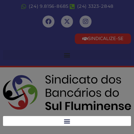
(24) 9.8156-8685
(24) 3323-2848
SINDICALIZE-SE