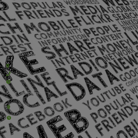
Sede Barra Mansa
Rua Rio Branco, nº107 (2º andar), Centro - Cep: 27.330-030
(24) 3323-2848 ou (24) 3323-2500
De segunda à sexta-feira , das 9h às 17h.
Sede Campestre:
Estrada Governador Chagas Freitas – 3.780 – Colônia Santo
Antônio – Barra Mansa
De terça-feira a domingo, das 9h às 17h