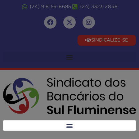
(24) 9.8156-8685
(24) 3323-2848
SINDICALIZE-SE