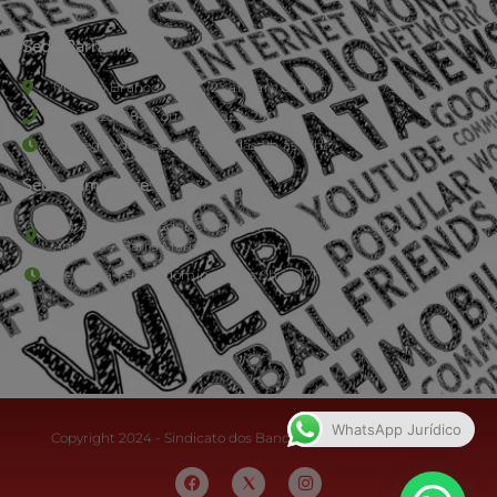
Sede Barra Mansa
Rua Rio Branco, nº107 (2º andar), Centro - Cep: 27.330-030
(24) 3323-2848 ou (24) 3323-2500
De segunda à sexta-feira , das 9h às 17h.
Sede Campestre:
Estrada Governador Chagas Freitas – 3.780 – Colônia Santo
Antônio – Barra Mansa
De terça-feira a domingo, das 9h às 17h
WhatsApp Jurídico
Copyright 2024 - Sindicato dos Bancários do Sul Fluminense