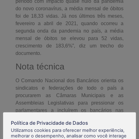
período com impacto quase nulo da pandemia
do novo coronavírus, a média mensal de óbitos
foi de 18,33 vidas. Já nos últimos três meses,
fevereiro a abril de 2021, quando ocorreu a
segunda onda da pandemia no país, a média
mensal de óbitos se elevou para 52 vidas,
crescimento de 183,6%”, diz um trecho do
documento.
Nota técnica
O Comando Nacional dos Bancários orienta os
sindicatos e federações de todo o país a
procurarem as Câmaras Municipais e as
Assembleias Legislativas para pressionar os
parlamentares a incluírem os bancários nas
listas de prioridades de vacinação municipais e
Política de Privacidade de Dados
estaduais. A Contraf-CUT também encaminhará
Utilizamos cookies para oferecer melhor experiência,
ofício para as casas. A orientação é baseada na
melhorar o desempenho, analisar como você interage