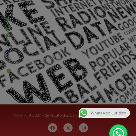
Sede Barra Mansa
Rua Rio Branco, nº107 (2º andar), Centro - Cep: 27.330-030
(24) 3323-2848 ou (24) 3323-2500
De segunda à sexta-feira , das 9h às 17h.
Sede Campestre:
Estrada Governador Chagas Freitas – 3.780 – Colônia Santo
Antônio – Barra Mansa
De terça-feira a domingo, das 9h às 17h
WhatsApp Jurídico
Copyright 2024 - Sindicato dos Bancários do Sul Fluminense