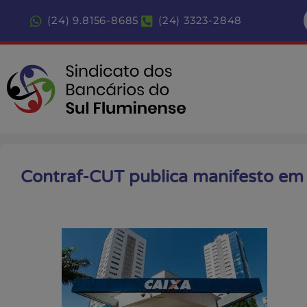
(24) 9.8156-8685
(24) 3323-2848
Contraf-CUT publica manifesto em 