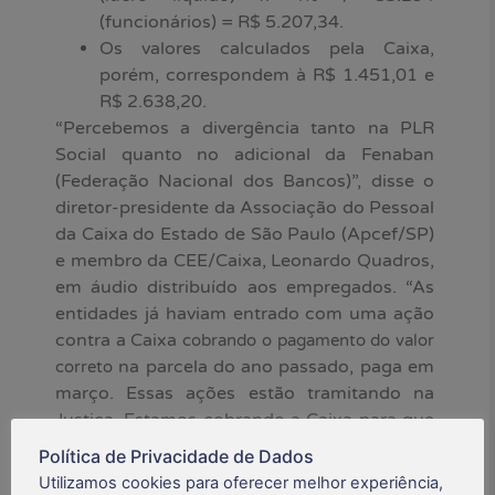
(funcionários) = R$ 5.207,34.
Os valores calculados pela Caixa,
porém, correspondem à R$ 1.451,01 e
R$ 2.638,20.
“Percebemos a divergência tanto na PLR
Social quanto no adicional da Fenaban
(Federação Nacional dos Bancos)”, disse o
diretor-presidente da Associação do Pessoal
da Caixa do Estado de São Paulo (Apcef/SP)
e membro da CEE/Caixa, Leonardo Quadros,
em áudio distribuído aos empregados. “As
entidades já haviam entrado com uma ação
contra a Caixa
cobrando o pagamento do valor
na parcela do ano passado, paga em
correto
março. Essas ações estão tramitando na
Justiça. Estamos cobrando a Caixa para que
ela não faça novamente o pagamento em
Política de Privacidade de Dados
valor diferente daquele que foi acordado, e
Utilizamos cookies para oferecer melhor experiência,