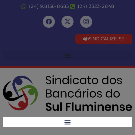
(24) 9.8156-8685
(24) 3323-2848
SINDICALIZE-SE