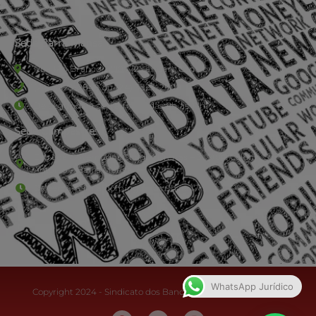
Sede Barra Mansa
Rua Rio Branco, nº107 (2º andar), Centro - Cep: 27.330-030
(24) 3323-2848 ou (24) 3323-2500
De segunda à sexta-feira , das 9h às 17h.
Sede Campestre:
Estrada Governador Chagas Freitas – 3.780 – Colônia Santo
Antônio – Barra Mansa
De terça-feira a domingo, das 9h às 17h
WhatsApp Jurídico
Copyright 2024 - Sindicato dos Bancários do Sul Fluminense