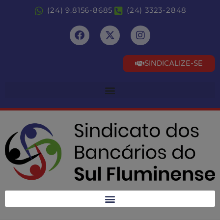
(24) 9.8156-8685
(24) 3323-2848
SINDICALIZE-SE