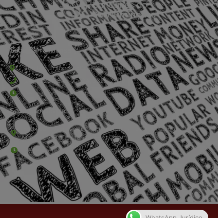
Sede Barra Mansa
Rua Rio Branco, nº107 (2º andar), Centro - Cep: 27.330-030
(24) 3323-2848 ou (24) 3323-2500
De segunda à sexta-feira , das 9h às 17h.
Sede Campestre:
Estrada Governador Chagas Freitas – 3.780 – Colônia Santo
Antônio – Barra Mansa
De terça-feira a domingo, das 9h às 17h
WhatsApp Jurídico