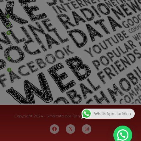
Sede Barra Mansa
Rua Rio Branco, nº107 (2º andar), Centro - Cep: 27.330-030
(24) 3323-2848 ou (24) 3323-2500
De segunda à sexta-feira , das 9h às 17h.
Sede Campestre:
Estrada Governador Chagas Freitas – 3.780 – Colônia Santo
Antônio – Barra Mansa
De terça-feira a domingo, das 9h às 17h
WhatsApp Jurídico
Copyright 2024 - Sindicato dos Bancários do Sul Fluminense