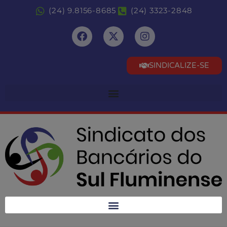
(24) 9.8156-8685
(24) 3323-2848
SINDICALIZE-SE