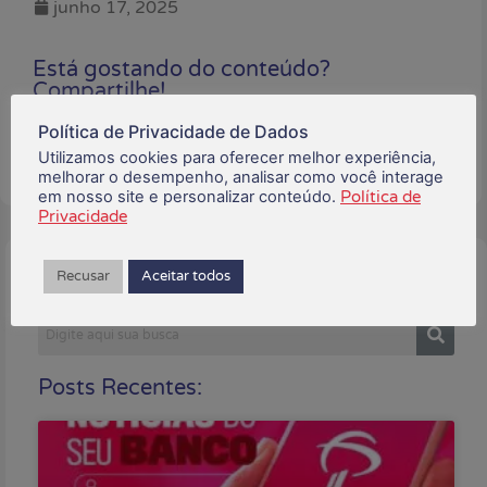
junho 17, 2025
Está gostando do conteúdo?
Compartilhe!
Política de Privacidade de Dados
Utilizamos cookies para oferecer melhor experiência,
melhorar o desempenho, analisar como você interage
em nosso site e personalizar conteúdo.
Política de
Privacidade
Recusar
Aceitar todos
Buscar:
Posts Recentes: