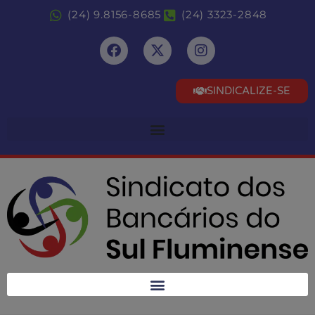
(24) 9.8156-8685
(24) 3323-2848
SINDICALIZE-SE