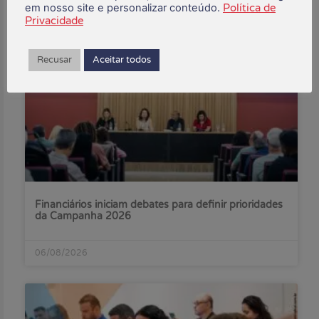
em nosso site e personalizar conteúdo.
Política de
Privacidade
Posts Recentes:
Recusar
Aceitar todos
Financiários iniciam debates para definir prioridades
da Campanha 2026
06/08/2026