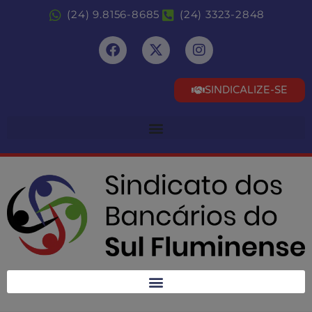
(24) 9.8156-8685
(24) 3323-2848
SINDICALIZE-SE