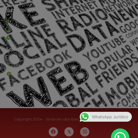
Sede Barra Mansa
Rua Rio Branco, nº107 (2º andar), Centro - Cep: 27.330-030
(24) 3323-2848 ou (24) 3323-2500
De segunda à sexta-feira , das 9h às 17h.
Sede Campestre:
Estrada Governador Chagas Freitas – 3.780 – Colônia Santo
Antônio – Barra Mansa
De terça-feira a domingo, das 9h às 17h
WhatsApp Jurídico
Copyright 2024 - Sindicato dos Bancários do Sul Fluminense