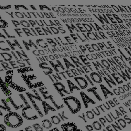
Sede Barra Mansa
Rua Rio Branco, nº107 (2º andar), Centro - Cep: 27.330-030
(24) 3323-2848 ou (24) 3323-2500
De segunda à sexta-feira , das 9h às 17h.
Sede Campestre:
Estrada Governador Chagas Freitas – 3.780 – Colônia Santo
Antônio – Barra Mansa