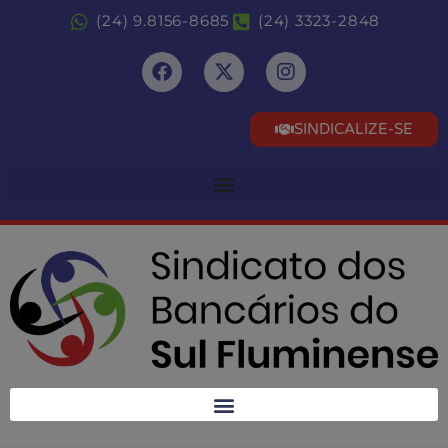
(24) 9.8156-8685
(24) 3323-2848
SINDICALIZE-SE