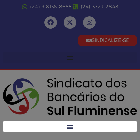
(24) 9.8156-8685
(24) 3323-2848
SINDICALIZE-SE