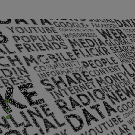
Sede Barra Mansa
Rua Rio Branco, nº107 (2º andar), Centro - Cep: 27.330-030
(24) 3323-2848 ou (24) 3323-2500
De segunda à sexta-feira , das 9h às 17h.
Sede Campestre: