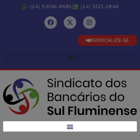
(24) 9.8156-8685
(24) 3323-2848
SINDICALIZE-SE