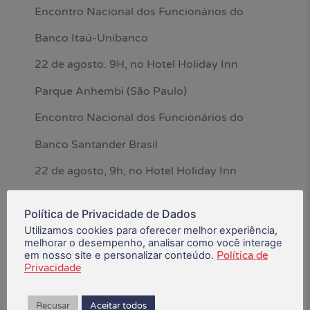
Encontro Nacional dos Funcionários do
Banco Itaú-Unibanco
22 de agosto. 9H, no Hotel Holiday Inn
Parque Anhembi (São Paulo)
Encontro Nacional dos Funcionários do
Banco Santander Brasil
22 de agosto, 9h, no Hotel Holiday Inn
Parque Anhembi (São Paulo)
Política de Privacidade de Dados
*Fonte: Bancários do Rio
Utilizamos cookies para oferecer melhor experiência,
melhorar o desempenho, analisar como você interage
em nosso site e personalizar conteúdo.
Política de
maio 8, 2025
Privacidade
Está gostando do conteúdo?
Recusar
Aceitar todos