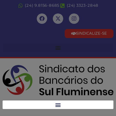
(24) 9.8156-8685
(24) 3323-2848
SINDICALIZE-SE