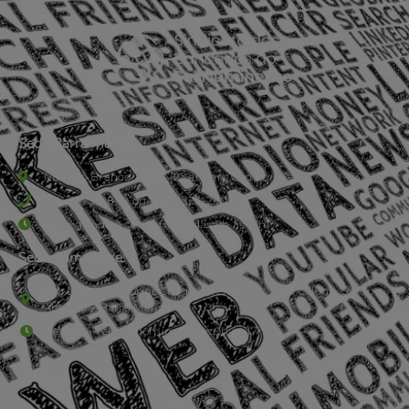
Sede Barra Mansa
Rua Rio Branco, nº107 (2º andar), Centro - Cep: 27.330-030
(24) 3323-2848 ou (24) 3323-2500
De segunda à sexta-feira , das 9h às 17h.
Sede Campestre:
Estrada Governador Chagas Freitas – 3.780 – Colônia Santo
Antônio – Barra Mansa
De terça-feira a domingo, das 9h às 17h