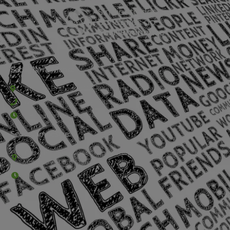
Sede Barra Mansa
Rua Rio Branco, nº107 (2º andar), Centro - Cep: 27.330-030
(24) 3323-2848 ou (24) 3323-2500
De segunda à sexta-feira , das 9h às 17h.
Sede Campestre:
Estrada Governador Chagas Freitas – 3.780 – Colônia Santo
Antônio – Barra Mansa
De terça-feira a domingo, das 9h às 17h