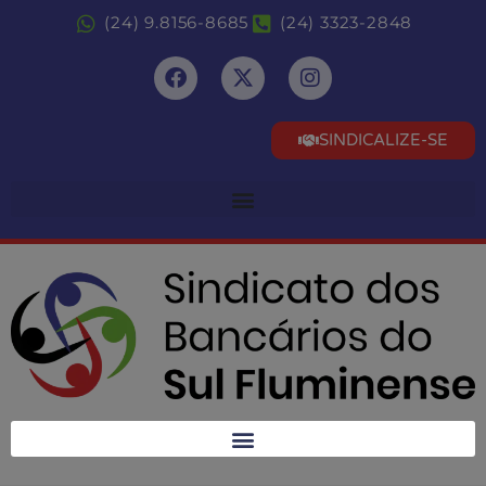
(24) 9.8156-8685
(24) 3323-2848
SINDICALIZE-SE