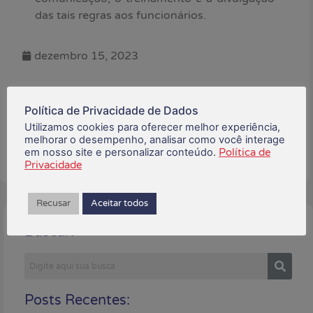
das tais regras aos funcionários.
dezembro 15, 2023
Está gostando do conteúdo?
Compartilhe!
Política de Privacidade de Dados
Utilizamos cookies para oferecer melhor experiência,
melhorar o desempenho, analisar como você interage
em nosso site e personalizar conteúdo.
Política de
Privacidade
Recusar
Aceitar todos
Buscar:
Posts Recentes: