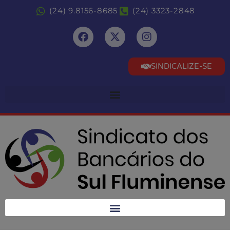
(24) 9.8156-8685
(24) 3323-2848
SINDICALIZE-SE