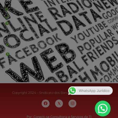
Rua Rio Branco, nº107 (2º andar), Centro - Cep: 27.330-030
(24) 3323-2848 ou (24) 3323-2500
De segunda à sexta-feira , das 9h às 17h.
Sede Campestre:
Estrada Governador Chagas Freitas – 3.780 – Colônia Santo
Antônio – Barra Mansa
De terça-feira a domingo, das 9h às 17h
WhatsApp Jurídico
Copyright 2024 - Sindicato dos Bancários do Sul Fluminense
Por: Conecti-se Consultoria e Serviços de TI