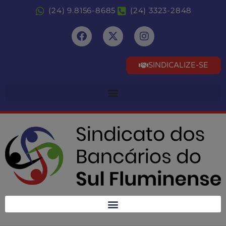
(24) 9.8156-8685
(24) 3323-2848
SINDICALIZE-SE