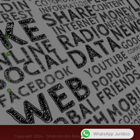
Sede Barra Mansa
Rua Rio Branco, nº107 (2º andar), Centro - Cep: 27.330-030
(24) 3323-2848 ou (24) 3323-2500
De segunda à sexta-feira , das 9h às 17h.
Sede Campestre:
Estrada Governador Chagas Freitas – 3.780 – Colônia Santo
Antônio – Barra Mansa
De terça-feira a domingo, das 9h às 17h
WhatsApp Jurídico
Copyright 2024 - Sindicato dos Bancários do Sul Fluminense