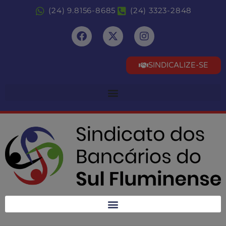
(24) 9.8156-8685
(24) 3323-2848
SINDICALIZE-SE