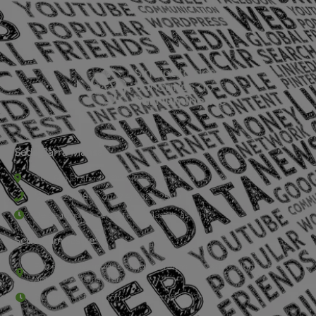
Sede Barra Mansa
Rua Rio Branco, nº107 (2º andar), Centro - Cep: 27.330-030
(24) 3323-2848 ou (24) 3323-2500
De segunda à sexta-feira , das 9h às 17h.
Sede Campestre:
Estrada Governador Chagas Freitas – 3.780 – Colônia Santo
Antônio – Barra Mansa
De terça-feira a domingo, das 9h às 17h