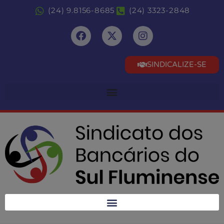
(24) 9.8156-8685
(24) 3323-2848
SINDICALIZE-SE