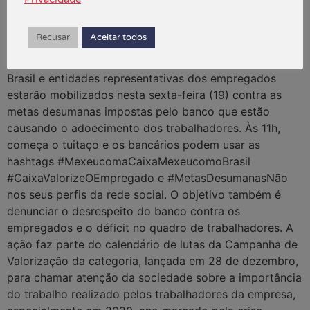
hashtags nas suas redes sociais:
#MexeucomaCaixaMexeucomoBrasil
Recusar
Aceitar todos
#CaixaValorizeOEmpregado e #MetasDesumanasNão
Empregados da Caixa Econômica Federal de todo o
Brasil e entidades representativas dos empregados
estarão mobilizados nesta sexta-feira (19) contra as
metas desumanas impostas pelo banco que estão
causando o adoecimento dos trabalhadores. Às 11h,
começa o tuitaço e os bancários podem usar as
hashtags #MexeucomaCaixaMexeucomoBrasil
#CaixaValorizeOEmpregado e #MetasDesumanasNão
nos seus perfis da rede social. O objetivo também é
denunciar o desrespeito do banco contra os
empregados e o déficit no quadro de trabalhadores. A
ação faz parte do calendário de lutas da Campanha de
Valorização da categoria, lançada em 28 de dezembro,
para chamar atenção da sociedade sobre a importância
do trabalho realizado pelos trabalhadores da empresa,