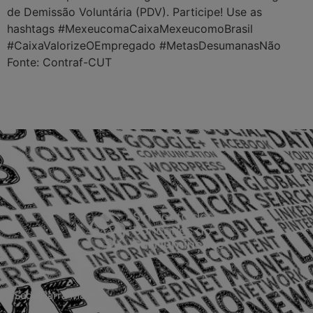
de Demissão Voluntária (PDV). Participe! Use as
hashtags #MexeucomaCaixaMexeucomoBrasil
#CaixaValorizeOEmpregado #MetasDesumanasNão
Fonte: Contraf-CUT
Sede Barra Mansa