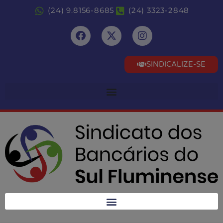
(24) 9.8156-8685
(24) 3323-2848
SINDICALIZE-SE