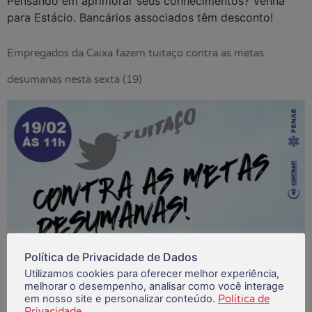
Pensando em aprimorar seus conhecimentos? Venha
para Estácio. Bancários associados têm desconto!
Empregados da Caixa fazem tuitaço contra as metas
desumanas nesta sexta (19)
Política de Privacidade de Dados
Utilizamos cookies para oferecer melhor experiência,
melhorar o desempenho, analisar como você interage
em nosso site e personalizar conteúdo.
Política de
A mobilização começa às 11h da manhã. Utilize as
Privacidade