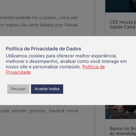
solidariedade no custeio, uma vez
CEE recusa p
r tratou de uma tabela por faixas
Saúde Caixa
06/08/2026
 dia à tarde, os negociadores do
Política de Privacidade de Dados
ndo os atuais percentuais de
Utilizamos cookies para oferecer melhor experiência,
cela vinculada a uma tabela de
melhorar o desempenho, analisar como você interage em
por faixas etárias.
nosso site e personalizar conteúdo.
Política de
Privacidade
ue banco pode usar o formato que
teio. Porém, os associados não
Recusar
Aceitar todos
.
um tempo para avaliar a proposta
udo estiver pronto, haverá nova
Banco do Bra
às reivindica