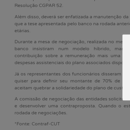
Resolução CGPAR 52.
Além disso, deverá ser enfatizada a manutenção da 
que a tese apresentada pelo banco na rodada anterio
etárias.
Durante a mesa de negociação, realizada no mesmo
banco insistiram num modelo híbrido, mante
contribuição sobre a remuneração mais uma par
despesas assistenciais do plano associados disposta 
Já os representantes dos funcionários disseram q
quiser para definir seu montante de 70% de cus
aceitam quebrar a solidariedade do plano de custeio
A comissão de negociação das entidades solicitou 
e desenvolver uma contraproposta. Quando o est
rodada de negociações.
*Fonte: Contraf-CUT