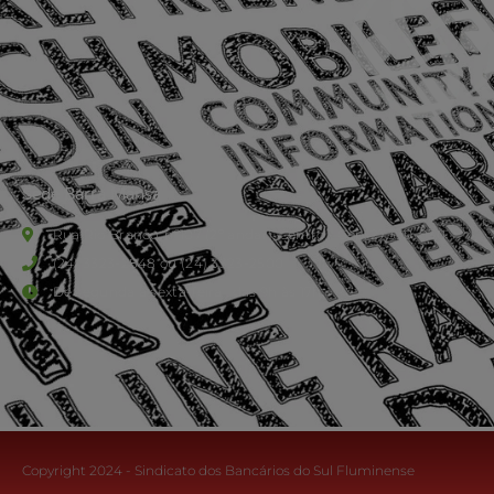
Sede Barra Mansa
Rua Rio Branco, nº107 (2º andar), Centro - Cep: 27.330-030
(24) 3323-2848 ou (24) 3323-2500
De segunda à sexta-feira , das 9h às 17h.
Copyright 2024 - Sindicato dos Bancários do Sul Fluminense