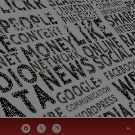
Sede Campestre:
Estrada Governador Chagas Freitas – 3.780 – C
De terça-feira a domingo, das 9h às 17h
Por: