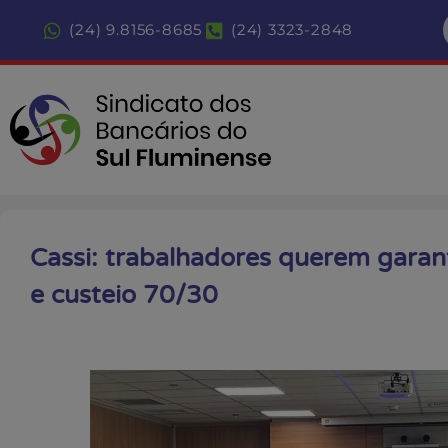
(24) 9.8156-8685
(24) 3323-2848
Cassi: trabalhadores querem garant
e custeio 70/30