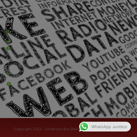
Sede Barra Mansa
Rua Rio Branco, nº107 (2º andar), Centro - Cep: 27.330-030
(24) 3323-2848 ou (24) 3323-2500
De segunda à sexta-feira , das 9h às 17h.
Sede Campestre:
Estrada Governador Chagas Freitas – 3.780 – Colônia Santo
Antônio – Barra Mansa
De terça-feira a domingo, das 9h às 17h
WhatsApp Jurídico
Copyright 2024 - Sindicato dos Bancários do Sul Fluminense