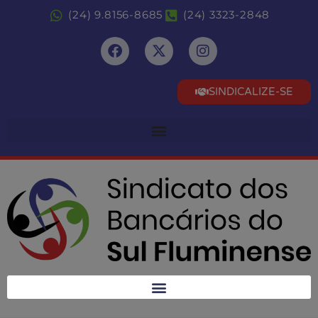
(24) 9.8156-8685
(24) 3323-2848
SINDICALIZE-SE