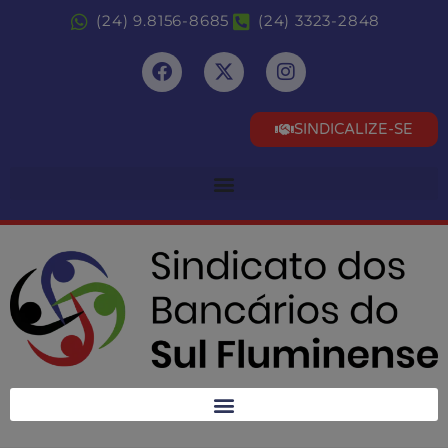
(24) 9.8156-8685
(24) 3323-2848
SINDICALIZE-SE