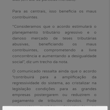
Para as centrais, isso beneficia os maus
contribuintes.
“Consideramos que o acordo estimulará o
planejamento tributário agressivo e o
danoso mercado de teses tributárias
abusivas, beneficiando os maus
contribuintes, comprometendo a livre
concorrência e aumentando a desigualdade
social”, diz um trecho da nota.
O comunicado ressalta ainda que o acordo
“contribuirá para a amplificação da
regressividade do sistema, ao cristalizar na
legislação condições para as grandes
empresas postergarem ou reduzirem o
pagamento de tributos devidos. Pode
representar também desestímulo ao