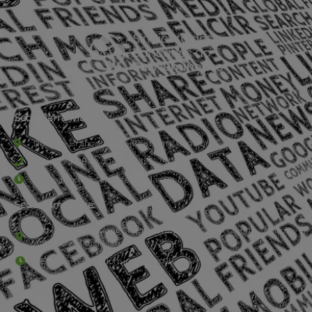
Sede Barra Mansa
Rua Rio Branco, nº107 (2º andar), Centro - Cep: 27.330-030
(24) 3323-2848 ou (24) 3323-2500
De segunda à sexta-feira , das 9h às 17h.
Sede Campestre:
Estrada Governador Chagas Freitas – 3.780 – Colônia Santo
Antônio – Barra Mansa
De terça-feira a domingo, das 9h às 17h