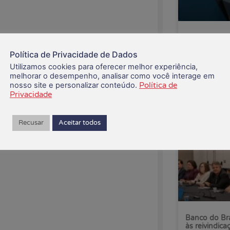
traram nas redes sociais, com
CEE recusa p
Saúde Caixa
aforma X por bancários de todo o
Política de Privacidade de Dados
Utilizamos cookies para oferecer melhor experiência,
06/08/2026
melhorar o desempenho, analisar como você interage em
nosso site e personalizar conteúdo.
Política de
Privacidade
Recusar
Aceitar todos
Banco do Bra
às reivindica