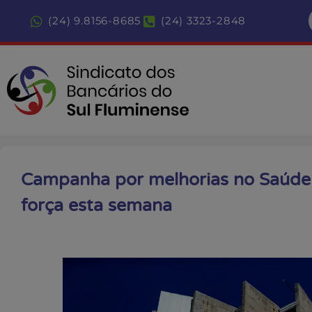
(24) 9.8156-8685
(24) 3323-2848
Campanha por melhorias no Saúde
força esta semana