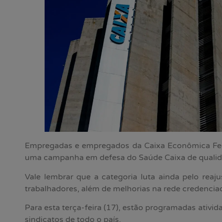
Empregadas e empregados da Caixa Econômica Fede
uma campanha em defesa do Saúde Caixa de qualida
Vale lembrar que a categoria luta ainda pelo reaj
trabalhadores, além de melhorias na rede credencia
Para esta terça-feira (17), estão programadas ativi
sindicatos de todo o país.