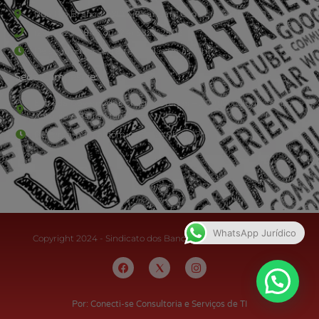
Rua Rio Branco, nº107 (2º andar), Centro - Cep: 27.330-030
(24) 3323-2848 ou (24) 3323-2500
De segunda à sexta-feira , das 9h às 17h.
Sede Campestre:
Estrada Governador Chagas Freitas – 3.780 – Colônia Santo
Antônio – Barra Mansa
De terça-feira a domingo, das 9h às 17h
WhatsApp Jurídico
Copyright 2024 - Sindicato dos Bancários do Sul Fluminense
Por: Conecti-se Consultoria e Serviços de TI