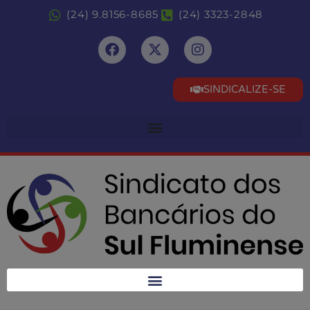
(24) 9.8156-8685
(24) 3323-2848
SINDICALIZE-SE