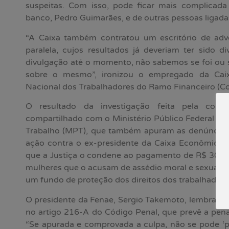
suspeitas. Com isso, pode ficar mais complicada
banco, Pedro Guimarães, e de outras pessoas ligadas
“A Caixa também contratou um escritório de adv
paralela, cujos resultados já deveriam ter sido 
divulgação até o momento, não sabemos se foi ou s
sobre o mesmo”, ironizou o empregado da Caix
Nacional dos Trabalhadores do Ramo Financeiro (Con
O resultado da investigação feita pela corre
compartilhado com o Ministério Público Federal (M
Trabalho (MPT), que também apuram as denúncias. 
ação contra o ex-presidente da Caixa Econômica F
que a Justiça o condene ao pagamento de R$ 30,5 
mulheres que o acusam de assédio moral e sexual. O
um fundo de proteção dos direitos dos trabalhadore
O presidente da Fenae, Sergio Takemoto, lembra que
no artigo 216-A do Código Penal, que prevê a pen
“Se apurada e comprovada a culpa, não se pode ‘