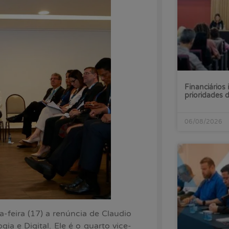
Financiários 
prioridades
06/08/2026
feira (17) a renúncia de Claudio
ia e Digital. Ele é o quarto vice-