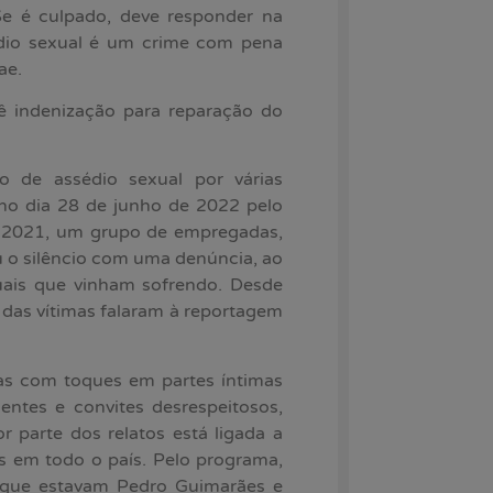
Se é culpado, deve responder na
dio sexual é um crime com pena
ae.
vê indenização para reparação do
o de assédio sexual por várias
no dia 28 de junho de 2022 pelo
e 2021, um grupo de empregadas,
u o silêncio com uma denúncia, ao
xuais que vinham sofrendo. Desde
 das vítimas falaram à reportagem
s com toques em partes íntimas
ntes e convites desrespeitosos,
r parte dos relatos está ligada a
as em todo o país. Pelo programa,
 que estavam Pedro Guimarães e