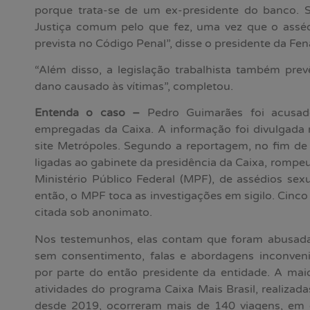
porque trata-se de um ex-presidente do banco. 
Justiça comum pelo que fez, uma vez que o assé
prevista no Código Penal”, disse o presidente da Fen
“Além disso, a legislação trabalhista também pre
dano causado às vítimas”, completou.
Entenda o caso –
Pedro Guimarães foi acusad
empregadas da Caixa. A informação foi divulgada 
site Metrópoles. Segundo a reportagem, no fim d
ligadas ao gabinete da presidência da Caixa, rompe
Ministério Público Federal (MPF), de assédios se
então, o MPF toca as investigações em sigilo. Cinco
citada sob anonimato.
Nos testemunhos, elas contam que foram abusada
sem consentimento, falas e abordagens inconvenie
por parte do então presidente da entidade. A maio
atividades do programa Caixa Mais Brasil, realizad
desde 2019, ocorreram mais de 140 viagens, em