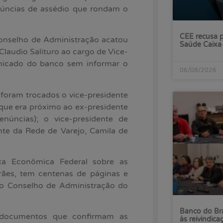
núncias de assédio que rondam o
CEE recusa p
onselho de Administração acatou
Saúde Caixa
Claudio Salituro ao cargo de Vice-
unicado do banco sem informar o
06/08/2026
 foram trocados o vice-presidente
que era próximo ao ex-presidente
núncias); o vice-presidente de
ente da Rede de Varejo, Camila de
ixa Econômica Federal sobre as
rães, tem centenas de páginas e
do Conselho de Administração do
Banco do Bra
 documentos que confirmam as
às reivindica