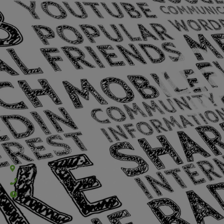
Sede Barra Mansa
Rua Rio Branco, nº107 (2º andar), Centro - Cep: 27.330-030
(24) 3323-2848 ou (24) 3323-2500
De segunda à sexta-feira , das 9h às 17h.