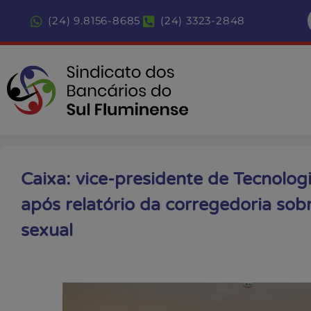
(24) 9.8156-8685
(24) 3323-2848
Caixa: vice-presidente de Tecnologi
após relatório da corregedoria sob
sexual