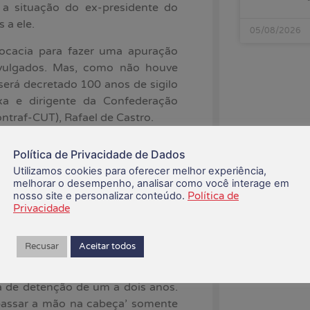
 a situação do ex-presidente do
 a ele.
05/08/2026
ocacia para fazer uma apuração
divulgados. Mas, como não houve
erá decretado 100 anos de sigilo
a e dirigente da Confederação
traf-CUT), Rafael de Castro.
gedoria interna da Caixa será
Política de Privacidade de Dados
PF) e com o Ministério Público do
Utilizamos cookies para oferecer melhor experiência,
O MPT, inclusive, já entrou com
melhorar o desempenho, analisar como você interage em
ederal, Pedro Guimarães, e pede
nosso site e personalizar conteúdo.
Política de
Privacidade
milhões pelos danos causados às
s recursos devem ser revertidos a
s.
Recusar
Aceitar todos
 assédio sexual é crime, definido
a de detenção de um a dois anos.
passar a mão na cabeça’ somente