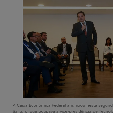
A Caixa Econômica Federal anunciou nesta segunda-
Salituro, que ocupava a vice-presidência de Tecnolog