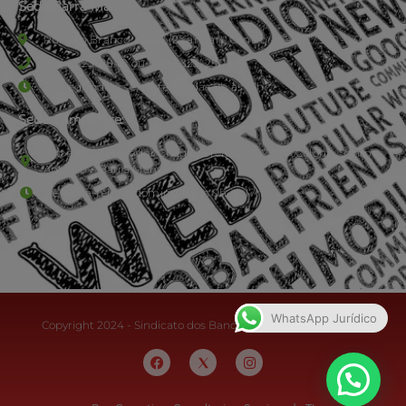
Sede Barra Mansa
Rua Rio Branco, nº107 (2º andar), Centro - Cep: 27.330-030
(24) 3323-2848 ou (24) 3323-2500
De segunda à sexta-feira , das 9h às 17h.
Sede Campestre:
Estrada Governador Chagas Freitas – 3.780 – Colônia Santo
Antônio – Barra Mansa
De terça-feira a domingo, das 9h às 17h
WhatsApp Jurídico
Copyright 2024 - Sindicato dos Bancários do Sul Fluminense