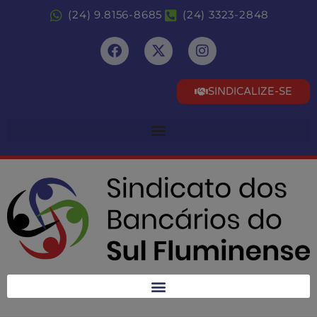
(24) 9.8156-8685
(24) 3323-2848
SINDICALIZE-SE