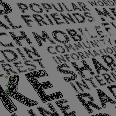
Sede Barra Mansa
Rua Rio Branco, nº107 (2º andar), Centro - Cep: 27.330-030
(24) 3323-2848 ou (24) 3323-2500
De segunda à sexta-feira , das 9h às 17h.