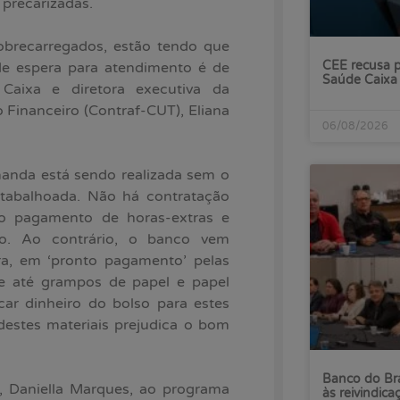
 precarizadas.
brecarregados, estão tendo que
CEE recusa p
de espera para atendimento é de
Saúde Caixa
Caixa e diretora executiva da
Financeiro (Contraf-CUT), Eliana
06/08/2026
anda está sendo realizada sem o
tabalhoada. Não há contratação
 o pagamento de horas-extras e
o. Ao contrário, o banco vem
ra, em ‘pronto pagamento’ pelas
r e até grampos de papel e papel
ar dinheiro do bolso para estes
 destes materiais prejudica o bom
Banco do Bra
, Daniella Marques, ao programa
às reivindica