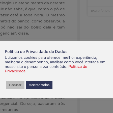
 elogiou o atendimento da gerente
ele não sabe, é que, como o pó de
05/08/2026
fazer café a toda hora. O mesmo
 matriz do banco, como observou a
 pó não sai do bolso dela e tem
gências”, disse.
Política de Privacidade de Dados
o a Contraf-CUT e a Fenae, vêm
Utilizamos cookies para oferecer melhor experiência,
olíticas
desde a gestão de Pedro
melhorar o desempenho, analisar como você interage em
nosso site e personalizar conteúdo.
Política de
 mal-uso pela atual gestão, com a
Privacidade
Recusar
Aceitar todos
eder empréstimo consignado aos
feira (17), a presidenta do banco
oncedido R$ 1,8 bilhão de crédito
rgencial. Ou seja, bastaram três
 recursos.