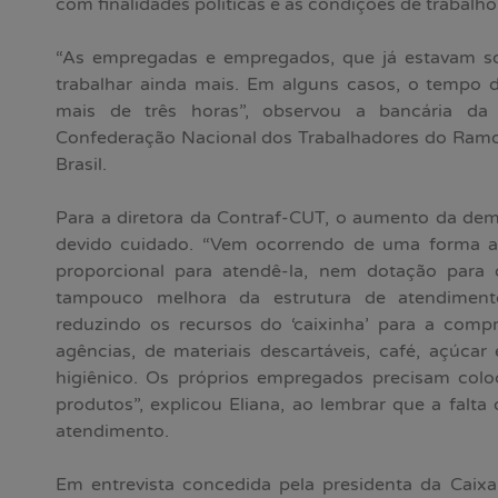
com finalidades políticas e as condições de trabalho
“As empregadas e empregados, que já estavam so
trabalhar ainda mais. Em alguns casos, o tempo 
mais de três horas”, observou a bancária da 
Confederação Nacional dos Trabalhadores do Ramo 
Brasil.
Para a diretora da Contraf-CUT, o aumento da dem
devido cuidado. “Vem ocorrendo de uma forma a
proporcional para atendê-la, nem dotação para
tampouco melhora da estrutura de atendiment
reduzindo os recursos do ‘caixinha’ para a comp
agências, de materiais descartáveis, café, açúca
higiênico. Os próprios empregados precisam coloc
produtos”, explicou Eliana, ao lembrar que a falta
atendimento.
Em entrevista concedida pela presidenta da Caixa