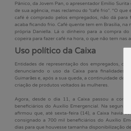
Pânico, da Jovem Pan, o apresentador Emílio Surita
de sua agência, mas
. “O que 
reclamou do “café frio”
café é comprado pelos empregados, não dá para 
acaba ficando frio. Café quente tem em Brasília, na
própria Daniella. Lá o dinheiro para a compra do
copeira para fazer café na hora, o que não tem nas a
Uso político da Caixa
Entidades de representação dos empregados, com
denunciando o uso da Caixa para finalidades p
e, após a sua queda, a continuidade deste
Guimarães
criação de produtos voltados às mulheres.
Agora, desde o dia 11, a Caixa passou a conc
beneficiários do Auxílio Emergencial. Na segunda-
afirmou que, até sexta-feira (14), a Caixa havia c
consignado a 700 mil beneficiários do Auxílio Eme
dias para que houvesse tamanha disponibilização de