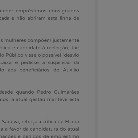
nceder empréstimos consignados
e não abriram esta linha de
cada
e as mulheres compõem justamente
ica e candidato à reeleição, Jair
io Público visse o possível “desvio
 Caixa e pedisse a
suspensão da
 aos beneficiários do Auxílio
 desde quando Pedro Guimarães
os, a atual gestão manteve esta
 Saraiva,
de Eliana
reforça a crítica
ixa a favor da candidatura do atual
ormações e pedidos de empréstimo