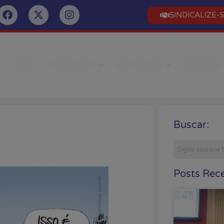
SINDICALIZE-
INÍCIO
O SINDICATO
MEU BANCO
SERVIÇOS
Buscar:
Posts Rece