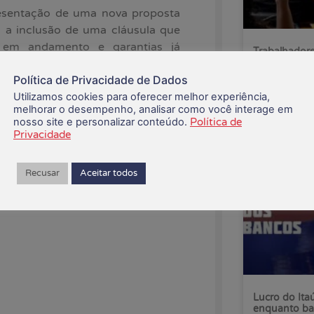
resentação de uma nova proposta
m a inclusão de uma cláusula que
 em andamento e garantias já
Trabalhadore
pelo fim da 
 trabalhadores contra possíveis
Política de Privacidade de Dados
Utilizamos cookies para oferecer melhor experiência,
07/08/2026
ireitos adquiridos e continuará
melhorar o desempenho, analisar como você interage em
nosso site e personalizar conteúdo.
Política de
oposta justa e que respeite as
Privacidade
Recusar
Aceitar todos
Lucro do Ita
enquanto ba