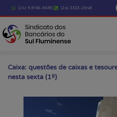
(24) 9.8156-8685
(24) 3323-2848
Caixa: questões de caixas e tesour
nesta sexta (1º)