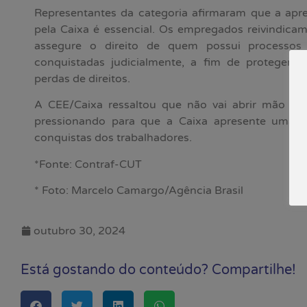
Representantes da categoria afirmaram que a ap
pela Caixa é essencial. Os empregados reivindica
assegure o direito de quem possui processos
conquistadas judicialmente, a fim de proteger os
perdas de direitos.
A CEE/Caixa ressaltou que não vai abrir mão de d
pressionando para que a Caixa apresente uma pr
conquistas dos trabalhadores.
*Fonte: Contraf-CUT
* Foto: Marcelo Camargo/Agência Brasil
outubro 30, 2024
Está gostando do conteúdo? Compartilhe!