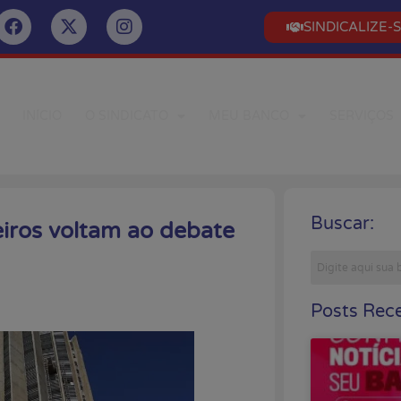
SINDICALIZE-
INÍCIO
O SINDICATO
MEU BANCO
SERVIÇOS
Buscar:
eiros voltam ao debate
Posts Rece