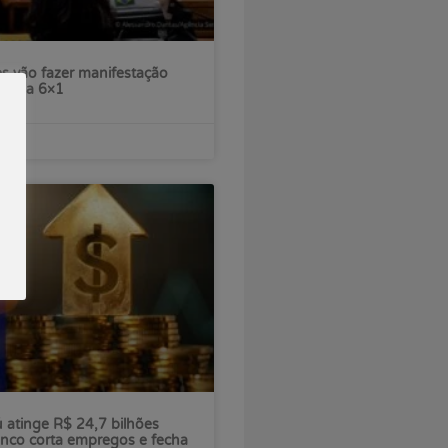
s vão fazer manifestação
escala 6×1
ú atinge R$ 24,7 bilhões
nco corta empregos e fecha