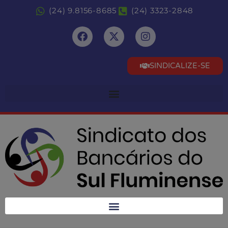
(24) 9.8156-8685
(24) 3323-2848
SINDICALIZE-SE