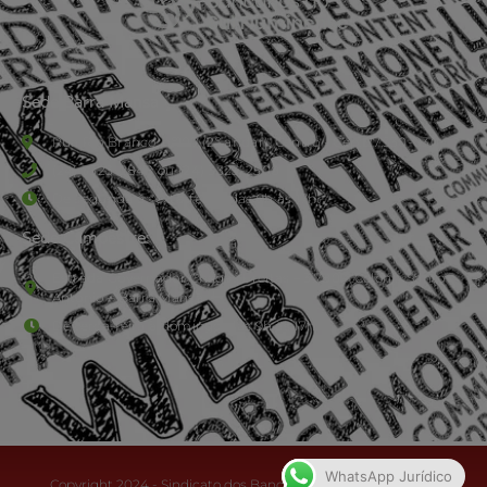
Sede Barra Mansa
Rua Rio Branco, nº107 (2º andar), Centro - Cep: 27.330-030
(24) 3323-2848 ou (24) 3323-2500
De segunda à sexta-feira , das 9h às 17h.
Sede Campestre:
Estrada Governador Chagas Freitas – 3.780 – Colônia Santo
Antônio – Barra Mansa
De terça-feira a domingo, das 9h às 17h
WhatsApp Jurídico
Copyright 2024 - Sindicato dos Bancários do Sul Fluminense