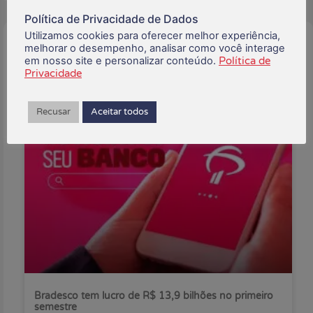
Política de Privacidade de Dados
Utilizamos cookies para oferecer melhor experiência,
Buscar:
melhorar o desempenho, analisar como você interage
em nosso site e personalizar conteúdo.
Política de
Privacidade
Recusar
Aceitar todos
Posts Recentes:
Bradesco tem lucro de R$ 13,9 bilhões no primeiro
semestre