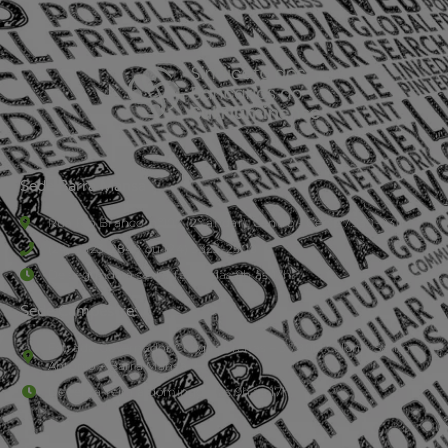
Sede Barra Mansa
Rua Rio Branco, nº107 (2º andar), Centro - Cep: 27.330-030
(24) 3323-2848 ou (24) 3323-2500
De segunda à sexta-feira , das 9h às 17h.
Sede Campestre:
Estrada Governador Chagas Freitas – 3.780 – Colônia Santo
Antônio – Barra Mansa
De terça-feira a domingo, das 9h às 17h