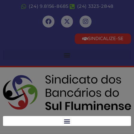
(24) 9.8156-8685
(24) 3323-2848
SINDICALIZE-SE