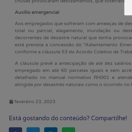
chuvas provocaram deslizamentos, que soterraram c
Auxílio emergencial
Aos empregados que sofreram com ameaças de d
total ou parcial, alagamento, inundação ou des
decorrentes de desastre natural que tenha provoca
está prevista a concessão do “Adiantamento Emer
conforme a cláusula 53 do Acordo Coletivo de Traba
A cláusula prevê a antecipação de até dez salário
empregado em até 60 parcelas iguais e sem acrésc
detalhado no manual normativo RH001 e atend
atingida por desastres naturais como o ocorrido no li
fevereiro 23, 2023
Está gostando do conteúdo? Compartilhe!