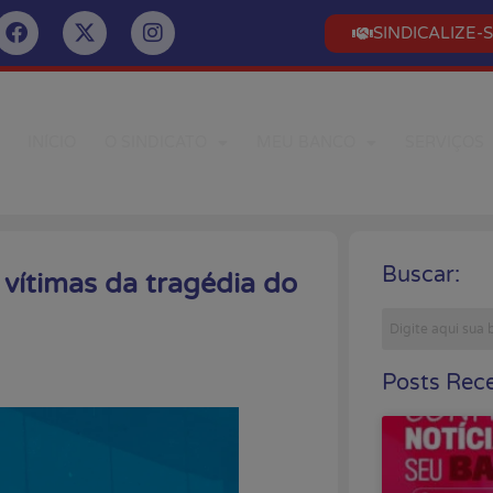
SINDICALIZE-
INÍCIO
O SINDICATO
MEU BANCO
SERVIÇOS
Buscar:
vítimas da tragédia do
Posts Rece