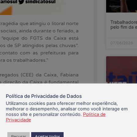
Trabalhadore
ragédia que atingiu o litoral norte
pelo fim da 
sociais, ainda durante o feriado, a
a “equipe do FGTS da Caixa está
07/08/2026
ios de SP atingidos pelas chuvas”.
contato com as prefeituras para
ra os trabalhadores.”
egados (CEE) da Caixa, Fabiana
a direção da Caixa é fundamental
mostra que, na nova gestão, a
Política de Privacidade de Dados
co, capaz de agir pelo bem-estar,
Utilizamos cookies para oferecer melhor experiência,
 vendo no litoral norte de São
melhorar o desempenho, analisar como você interage em
nosso site e personalizar conteúdo.
Política de
Privacidade
ssoas morreram, sendo 48 em São
Lucro do Ita
oas continuam desaparecidas. As
enquanto ba
Recusar
Aceitar todos