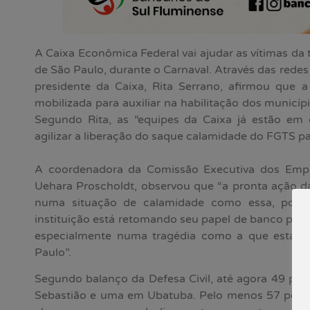
A Caixa Econômica Federal vai ajudar as vítimas da t
de São Paulo, durante o Carnaval. Através das redes 
presidente da Caixa, Rita Serrano, afirmou que 
mobilizada para auxiliar na habilitação dos municíp
Segundo Rita, as “equipes da Caixa já estão em 
agilizar a liberação do saque calamidade do FGTS pa
A coordenadora da Comissão Executiva dos Empr
Uehara Proscholdt, observou que “a pronta ação d
numa situação de calamidade como essa, pois 
instituição está retomando seu papel de banco públi
especialmente numa tragédia como a que estamos
Paulo”.
Segundo balanço da Defesa Civil, até agora 49 pe
Sebastião e uma em Ubatuba. Pelo menos 57 pess