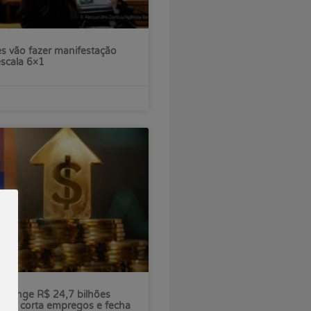
s vão fazer manifestação
escala 6×1
ú atinge R$ 24,7 bilhões
nco corta empregos e fecha