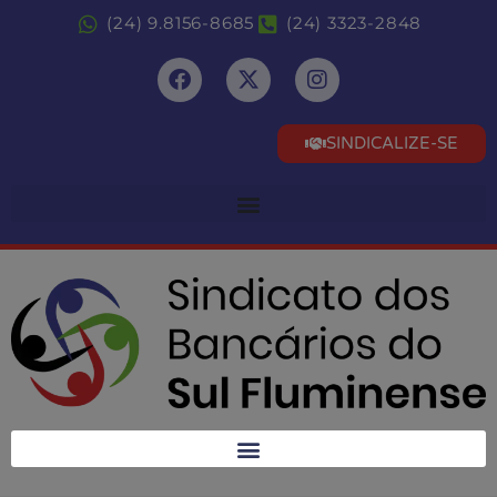
(24) 9.8156-8685
(24) 3323-2848
SINDICALIZE-SE