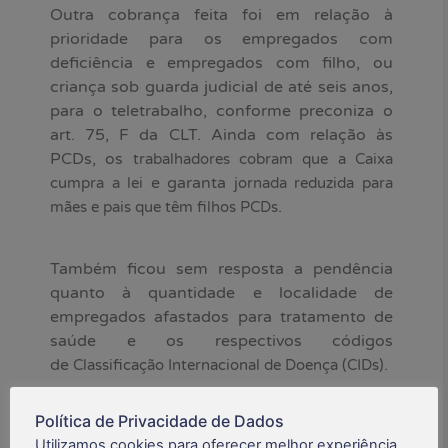
Outra cobrança feita foi em relação à
prioridade para os empregados com
deficiência e empregados com filho, ou
criança sob guarda judicial de até seis anos,
para o teletrabalho, conforme preconiza o
art. 75, F da CLT. Ainda com relação às
PCDs, os
trabalhadores cobram que a Caixa
e garanta
cumpra a lei
jornada reduzida para
.
mães e pais que têm filhos PCDs
Também ficou sem resposta a pendência
quanto à quantidade e localidade de
empregados afastados para tratamento de
saúde e os respectivos códigos
de
.
Classificação Internacional de Doença (CIDs)
“Não queremos saber das identidades das
Política de Privacidade de Dados
pessoas, nem de casos específicos.
Utilizamos cookies para oferecer melhor experiência,