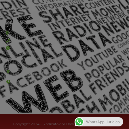
Sede Barra Mansa
Rua Rio Branco, nº107 (2º andar), Centro - Cep: 27.330-030
(24) 3323-2848 ou (24) 3323-2500
De segunda à sexta-feira , das 9h às 17h.
Sede Campestre:
Estrada Governador Chagas Freitas – 3.780 – Colônia Santo
Antônio – Barra Mansa
De terça-feira a domingo, das 9h às 17h
WhatsApp Jurídico
Copyright 2024 - Sindicato dos Bancários do Sul Fluminense