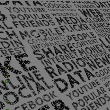
Sede Barra Mansa
Rua Rio Branco, nº107 (2º andar), Centro - Cep: 27.330-030
(24) 3323-2848 ou (24) 3323-2500
De segunda à sexta-feira , das 9h às 17h.
Sede Campestre:
Estrada Governador Chagas Freitas – 3.780 – Colônia Santo
Antônio – Barra Mansa