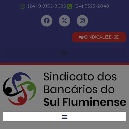
(24) 9.8156-8685
(24) 3323-2848
SINDICALIZE-SE