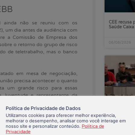
EBB
CEE recusa p
l ainda não se reuniu com os
Saúde Caixa
2), um dia antes da audiência com
ntre a Comissão de Empresa dos
06/08/2026
sobre o retorno do grupo de risco
do de teletrabalho, mas o banco
ratado em mesa de negociação,
eunião precisa acontecer o quanto
nta um grande risco para essas
e Juventude e representante da
atos e a Contraf-CUT defendem a
Política de Privacidade de Dados
oras e trabalhadores do grupo de
Utilizamos cookies para oferecer melhor experiência,
ico indicando risco à saúde”,
melhorar o desempenho, analisar como você interage em
nosso site e personalizar conteúdo.
Política de
Banco do Bra
Privacidade
às reivindica