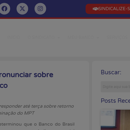
SINDICALIZE-
INÍCIO
O SINDICATO
MEU BANCO
SERVIÇOS
Buscar:
pronunciar sobre
sco
Posts Rece
esponder até terça sobre retorno
rminação do MPT
eterminou que o Banco do Brasil