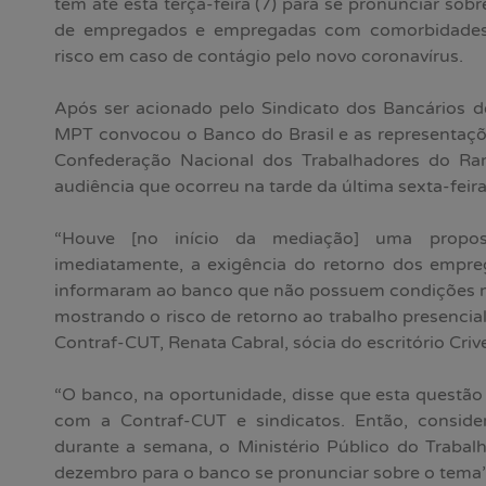
tem até esta terça-feira (7) para se pronunciar sobr
de empregados e empregadas com comorbidades
risco em caso de contágio pelo novo coronavírus.
Após ser acionado pelo Sindicato dos Bancários d
MPT convocou o Banco do Brasil e as representaçõe
Confederação Nacional dos Trabalhadores do Ra
audiência que ocorreu na tarde da última sexta-feira 
“Houve [no início da mediação] uma propos
imediatamente, a exigência do retorno dos empre
informaram ao banco que não possuem condições 
mostrando o risco de retorno ao trabalho presencial”
Contraf-CUT, Renata Cabral, sócia do escritório Criv
“O banco, na oportunidade, disse que esta questão
com a Contraf-CUT e sindicatos. Então, conside
durante a semana, o Ministério Público do Trabal
dezembro para o banco se pronunciar sobre o tema”