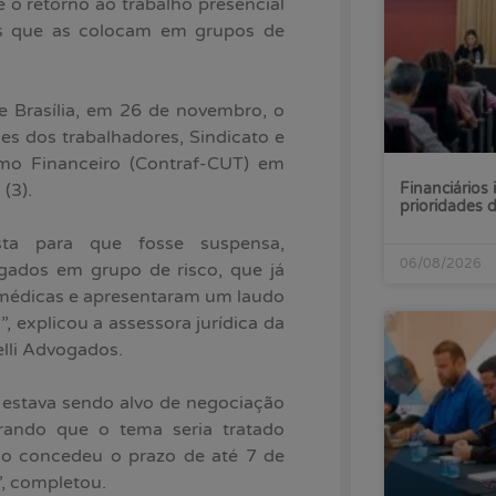
e o retorno ao trabalho presencial
 que as colocam em grupos de
e Brasília, em 26 de novembro, o
s dos trabalhadores, Sindicato e
mo Financeiro (Contraf-CUT) em
Financiários 
(3).
prioridades
ta para que fosse suspensa,
06/08/2026
gados em grupo de risco, que já
médicas e apresentaram um laudo
, explicou a assessora jurídica da
elli Advogados.
 estava sendo alvo de negociação
rando que o tema seria tratado
ho concedeu o prazo de até 7 de
, completou.