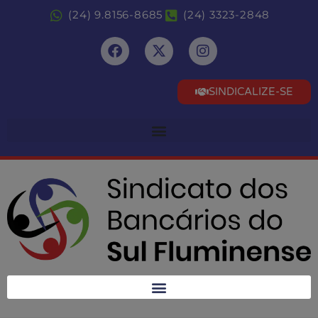
(24) 9.8156-8685
(24) 3323-2848
SINDICALIZE-SE