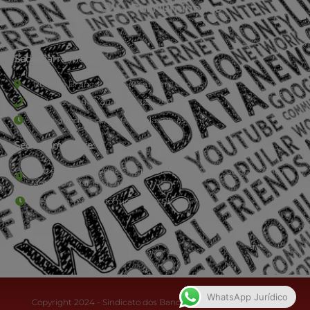
Sede Barra Mansa
Rua Rio Branco, nº107 (2º andar), Centro - Cep: 27.330-030
(24) 3323-2848 ou (24) 3323-2500
De segunda à sexta-feira , das 9h às 17h.
Sede Campestre:
Estrada Governador Chagas Freitas – 3.780 – Colônia Santo
Antônio – Barra Mansa
De terça-feira a domingo, das 9h às 17h
WhatsApp Jurídico
Copyright 2024 - Sindicato dos Bancários do Sul Fluminense