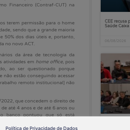
mo Financeiro (Contraf-CUT) na
CEE recusa p
ios terem permissão para o home
Saúde Caixa
dade, sendo que a grande maioria
 50% dos dias úteis e, portanto,
06/08/2026
ada no novo ACT.
ários da área de tecnologia da
as atividades em
home office,
pois
ado, ao ser questionado porque
e não estão conseguindo acessar
trabalho remoto institucional] não
/2022, que concedem o direito de
 de até 4 anos e de até 6 anos ou
, o banco pontuou que só está
ram habilitadas pelos diretores
Banco do Bra
Política de Privacidade de Dados
às reivindica