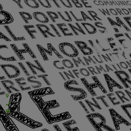
Sede Barra Mansa
Rua Rio Branco, nº107 (2º andar), Centro - Cep: 27.330-030
(24) 3323-2848 ou (24) 3323-2500
De segunda à sexta-feira , das 9h às 17h.