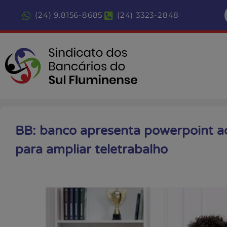
(24) 9.8156-8685
(24) 3323-2848
BB: banco apresenta powerpoint ao
para ampliar teletrabalho