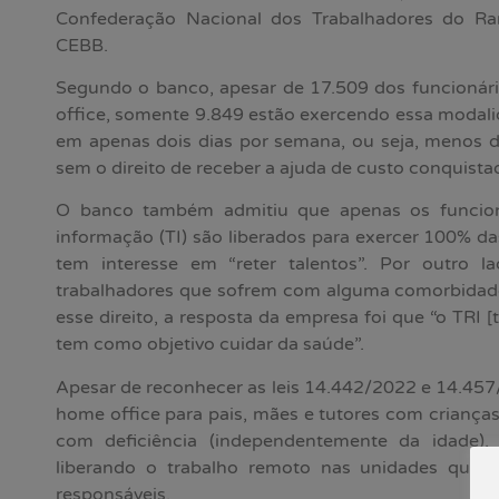
Confederação Nacional dos Trabalhadores do Ra
CEBB.
Segundo o banco, apesar de 17.509 dos funcionár
office, somente 9.849 estão exercendo essa modali
em apenas dois dias por semana, ou seja, menos de
sem o direito de receber a ajuda de custo conquist
O banco também admitiu que apenas os funcion
informação (TI) são liberados para exercer 100% d
tem interesse em “reter talentos”. Por outro l
trabalhadores que sofrem com alguma comorbidad
esse direito, a resposta da empresa foi que “o TRI [
tem como objetivo cuidar da saúde”.
Apesar de reconhecer as leis 14.442/2022 e 14.457
home office para pais, mães e tutores com crianças
com deficiência (independentemente da idade)
liberando o trabalho remoto nas unidades que fo
responsáveis.