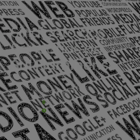
Sede Campestre:
Estrada Governador Chagas Freitas – 3.780 – C
De terça-feira a domingo, das 9h às 17h