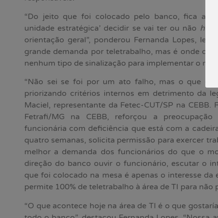
“Do jeito que foi colocado pelo banco, fica a c
unidade estratégica’ decidir se vai ter ou não
home
orientação geral”, ponderou Fernanda Lopes, lem
grande demanda por teletrabalho, mas é onde os g
nenhum tipo de sinalização para implementar o mod
“Não sei se foi por um ato falho, mas o que o 
priorizando critérios internos em detrimento da le
Maciel, representante da Fetec-CUT/SP na CEBB. R
Fetrafi/MG na CEBB, reforçou a preocupaçã
funcionária com deficiência que está com a cadeira
quatro semanas, solicita permissão para exercer t
melhor a demanda dos funcionários do que o movi
direção do banco ouvir o funcionário, escutar o i
que foi colocado na mesa é apenas o interesse da 
permite 100% de teletrabalho à área de TI para não 
“O que acontece hoje na área de TI é o que gosta
todo o banco”, destacou Fernanda Lopes. “Nossa a